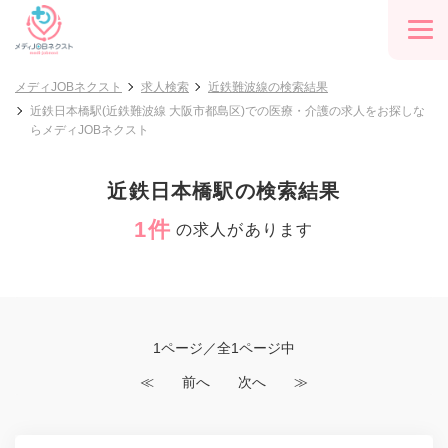
メディJOBネクスト
求人検索
近鉄難波線の検索結果
近鉄日本橋駅(近鉄難波線 大阪市都島区)での医療・介護の求人をお探しな
らメディJOBネクスト
近鉄日本橋駅の検索結果
1件
の求人があります
1ページ／全1ページ中
≪
前へ
次へ
≫